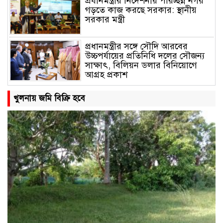
প্রধানমন্ত্রীর নির্দেশনায় পরিচ্ছন্ন নগর
গড়তে কাজ করছে সরকার: স্থানীয়
সরকার মন্ত্রী
প্রধানমন্ত্রীর সঙ্গে সৌদি আরবের
উচ্চপর্যায়ের প্রতিনিধি দলের সৌজন্য
সাক্ষাৎ, বিলিয়ন ডলার বিনিয়োগে
আগ্রহ প্রকাশ
তারেক রহমানের পক্ষ থেকে বন্যার্তদের
খুলনায় জমি বিক্রি হবে
মাঝে ত্রাণ দিলেন ছাত্রনেতা আল
আমিন বাবলু
জাতীয় ঐক্যের ডাক দিলেন প্রধানমন্ত্রী
জাতিসংঘ সাধারণ পরিষদের সভাপতি
হলো বাংলাদেশ