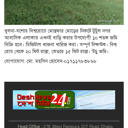
খামেনির জানাজা ও দাফন: জিলহজ
মাসের শেষভাগ ও মহররমের শুরুতে
খুলনা-যশোর বিশ্বরোডে মোস্তফার মোড়ের নিকটে টুটুল নগর
মালয়েশিয়া সফরে যাচ্ছেন প্রধানমন্ত্রী
তারেক রহমান
আবাসিক এলাকায় এখনই বাড়ি করার উপযোগী ১০ শতক জমি
বিক্রি হবে। ডিজিটাল খাজনা খারিজ করা। সম্পূর্ণ নিষ্কন্টক। বিশ্ব
রোড থেকে ২০ ফিট রাস্তা, ভেতরে ১৫ ফিট রাস্তা। উচু জমি।
সংরক্ষিত আসনের এমপিদের
যোগাযোগ: মো. মহসিন হোসেন-০১৭১১৭৮৩৮৬৮
মনোনয়নের গল্প
Head Office :
278, West Rampura, DIT Road, Dhaka,