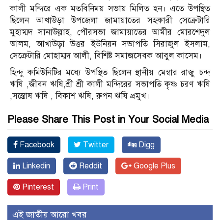
কালী মন্দিরে এক মতবিনিময় সভায় মিলিত হন। এতে উপস্থিত
ছিলেন আখাউড়া উপজেলা জামায়াতের সহকারী সেক্রেটারি
মুহাম্মদ সানাউল্লাহ, পৌরসভা জামায়াতের আমীর মোরশেদুল
আলম, আখাউড়া উত্তর ইউনিয়ন সভাপতি সিরাজুল ইসলাম,
সেক্রেটারি মোহাম্মদ আলী, বিশিষ্ট সমাজসেবক আবুল কাসেম।
হিন্দু কমিউনিটির মধ্যে উপস্থিত ছিলেন স্থানীয় মেম্বার রাজু চন্দ
ঋষি ,জীবন ঋষি,শ্রী শ্রী কালী মন্দিরের সভাপতি কৃষ্ণ চরণ ঋষি
,সন্তোষ ঋষি , বিকাশ ঋষি, রুপন ঋষি প্রমুখ।
Please Share This Post in Your Social Media
Facebook
Twitter
Digg
Linkedin
Reddit
Google Plus
Pinterest
Print
এই জাতীয় আরো খবর