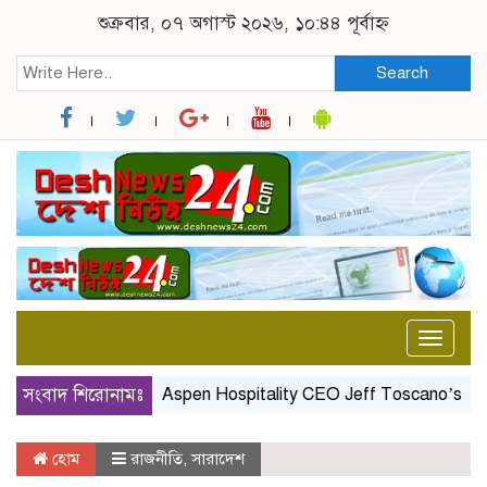
শুক্রবার, ০৭ অগাস্ট ২০২৬, ১০:৪৪ পূর্বাহ্ন
Search
Toggle
naviga
সংবাদ শিরোনামঃ
Aspen Hospitality CEO Jeff Toscano’s Birthda
হোম
রাজনীতি
,
সারাদেশ