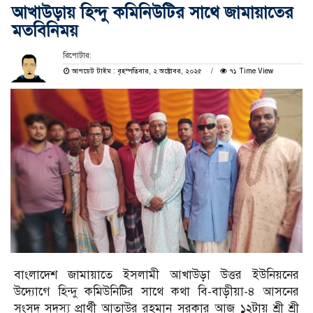
আখাউড়ায় হিন্দু কমিনিউটির সাথে জামায়াতের
মতবিনিময়
রিপোটার:
আপডেট টাইম : বৃহস্পতিবার, ২ অক্টোবর, ২০২৫
৭১ Time View
বাংলাদেশ জামায়াতে ইসলামী আখাউড়া উত্তর ইউনিয়নের
উদ্যোগে হিন্দু কমিউনিটির সাথে কথা বি-বাড়ীয়া-৪ আসনের
সংসদ সদস্য প্রার্থী আতাউর রহমান সরকার আজ ১২টায় শ্রী শ্রী