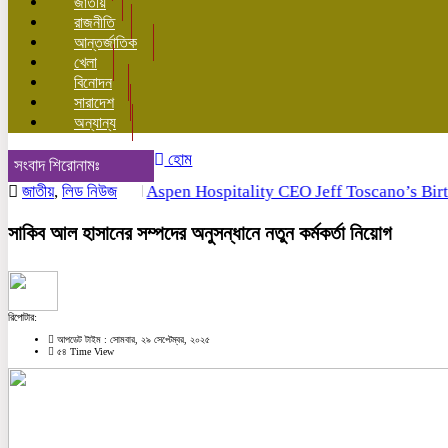
জাতীয়
রাজনীতি
আন্তর্জাতিক
খেলা
বিনোদন
সারাদেশ
অন্যান্য
হোম
সংবাদ শিরোনামঃ
জাতীয়
,
লিড নিউজ
Aspen Hospitality CEO Jeff Toscano’s Birthda
সাকিব আল হাসানের সম্পদের অনুসন্ধানে নতুন কর্মকর্তা নিয়োগ
রিপোটার:
আপডেট টাইম : সোমবার, ২৯ সেপ্টেম্বর, ২০২৫
৫৪ Time View