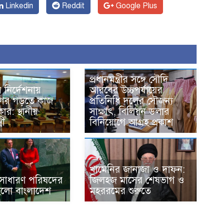
Linkedin
Reddit
Google Plus
প্রধানমন্ত্রীর সঙ্গে সৌদি
রীর নির্দেশনায়
আরবের উচ্চপর্যায়ের
 নগর গড়তে কাজ
প্রতিনিধি দলের সৌজন্য
র: স্থানীয়
সাক্ষাৎ, বিলিয়ন ডলার
রী
বিনিয়োগে আগ্রহ প্রকাশ
খামেনির জানাজা ও দাফন:
সাধারণ পরিষদের
জিলহজ মাসের শেষভাগ ও
হলো বাংলাদেশ
মহররমের শুরুতে