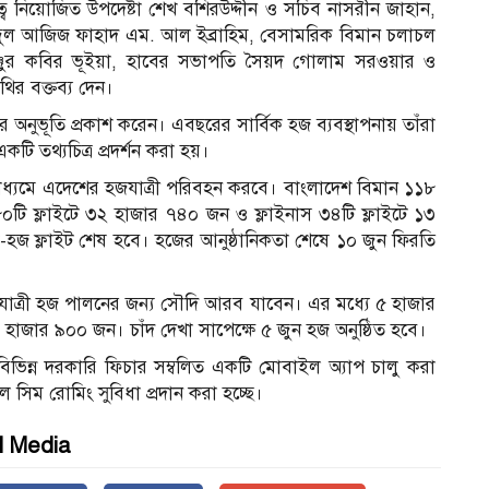
ত্বে নিয়োজিত উপদেষ্টা শেখ বশিরউদ্দীন ও সচিব নাসরীন জাহান,
 আবদুল আজিজ ফাহাদ এম. আল ইব্রাহিম, বেসামরিক বিমান চলাচল
 মঞ্জুর কবির ভূইয়া, হাবের সভাপতি সৈয়দ গোলাম সরওয়ার ও
ির বক্তব্য দেন।
ের অনুভূতি প্রকাশ করেন। এবছরের সার্বিক হজ ব্যবস্থাপনায় তাঁরা
একটি তথ্যচিত্র প্রদর্শন করা হয়।
মাধ্যমে এদেশের হজযাত্রী পরিবহন করবে। বাংলাদেশ বিমান ১১৮
৮০টি ফ্লাইটে ৩২ হাজার ৭৪০ জন ও ফ্লাইনাস ৩৪টি ফ্লাইটে ১৩
হজ ফ্লাইট শেষ হবে। হজের আনুষ্ঠানিকতা শেষে ১০ জুন ফিরতি
ত্রী হজ পালনের জন্য সৌদি আরব যাবেন। এর মধ্যে ৫ হাজার
াজার ৯০০ জন। চাঁদ দেখা সাপেক্ষে ৫ জুন হজ অনুষ্ঠিত হবে।
িভিন্ন দরকারি ফিচার সম্বলিত একটি মোবাইল অ্যাপ চালু করা
সিম রোমিং সুবিধা প্রদান করা হচ্ছে।
l Media