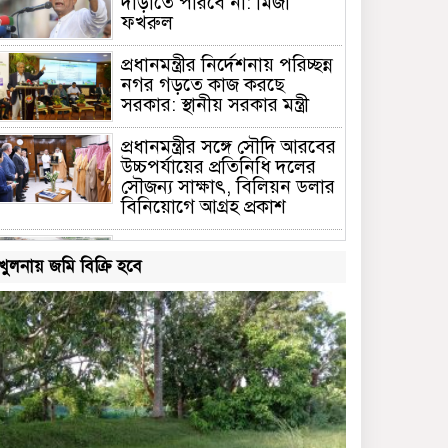
দাঁড়াতে পারবে না: মির্জা
ফখরুল
প্রধানমন্ত্রীর নির্দেশনায় পরিচ্ছন্ন
নগর গড়তে কাজ করছে
সরকার: স্থানীয় সরকার মন্ত্রী
প্রধানমন্ত্রীর সঙ্গে সৌদি আরবের
উচ্চপর্যায়ের প্রতিনিধি দলের
সৌজন্য সাক্ষাৎ, বিলিয়ন ডলার
বিনিয়োগে আগ্রহ প্রকাশ
তারেক রহমানের পক্ষ থেকে
খুলনায় জমি বিক্রি হবে
বন্যার্তদের মাঝে ত্রাণ দিলেন
ছাত্রনেতা আল আমিন বাবলু
জাতীয় ঐক্যের ডাক দিলেন
প্রধানমন্ত্রী
জাতিসংঘ সাধারণ পরিষদের
সভাপতি হলো বাংলাদেশ