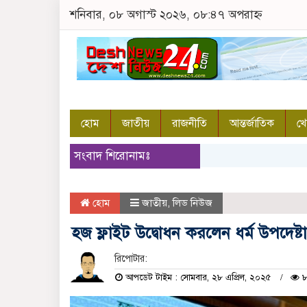
শনিবার, ০৮ অগাস্ট ২০২৬, ০৮:৪৭ অপরাহ্ন
হোম
জাতীয়
রাজনীতি
আন্তর্জাতিক
খে
সংবাদ শিরোনামঃ
হোম
জাতীয়
,
লিড নিউজ
হজ ফ্লাইট উদ্বোধন করলেন ধর্ম উপদেষ্টা
রিপোটার:
আপডেট টাইম : সোমবার, ২৮ এপ্রিল, ২০২৫
৮