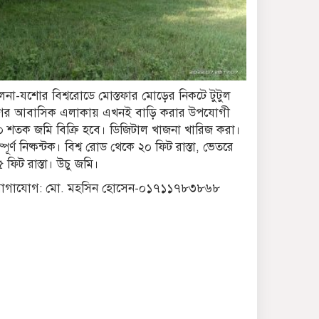
খামেনির জানাজা ও দাফন:
জিলহজ মাসের শেষভাগ ও
মহররমের শুরুতে
মালয়েশিয়া সফরে যাচ্ছেন
ুলনা-যশোর বিশ্বরোডে মোস্তফার মোড়ের নিকটে টুটুল
প্রধানমন্ত্রী তারেক রহমান
গর আবাসিক এলাকায় এখনই বাড়ি করার উপযোগী
০ শতক জমি বিক্রি হবে। ডিজিটাল খাজনা খারিজ করা।
সংরক্ষিত আসনের এমপিদের
্পূর্ণ নিষ্কন্টক। বিশ্ব রোড থেকে ২০ ফিট রাস্তা, ভেতরে
মনোনয়নের গল্প
 ফিট রাস্তা। উচু জমি।
োগাযোগ: মো. মহসিন হোসেন-০১৭১১৭৮৩৮৬৮