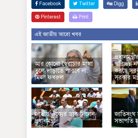
Facebook
Twitter
Digg
Pinterest
Print
এই জাতীয় আরো খবর
প্রধানমন্ত্
আর কোনো স্বৈরাচার মাথা
পরিচ্ছন্ন
তুলে দাঁড়াতে পারবে না:
করছে সরকা
মির্জা ফখরুল
সরকার মন্ত্
জাতীয় ঐক্যের ডাক দিলেন
জাতিসংঘ 
প্রধানমন্ত্রী
সভাপতি 