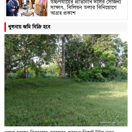
উচ্চপর্যায়ের প্রতিনিধি দলের সৌজন্য
সাক্ষাৎ, বিলিয়ন ডলার বিনিয়োগে
আগ্রহ প্রকাশ
তারেক রহমানের পক্ষ থেকে বন্যার্তদের
খুলনায় জমি বিক্রি হবে
মাঝে ত্রাণ দিলেন ছাত্রনেতা আল
আমিন বাবলু
জাতীয় ঐক্যের ডাক দিলেন প্রধানমন্ত্রী
জাতিসংঘ সাধারণ পরিষদের সভাপতি
হলো বাংলাদেশ
খামেনির জানাজা ও দাফন: জিলহজ
মাসের শেষভাগ ও মহররমের শুরুতে