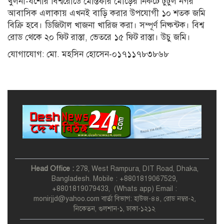
খুলনা-যশোর বিশ্বরোডে মোস্তফার মোড়ের নিকটে টুটুল নগর
মালয়েশিয়া সফরে যাচ্ছেন প্রধানমন্ত্রী
তারেক রহমান
আবাসিক এলাকায় এখনই বাড়ি করার উপযোগী ১০ শতক জমি
বিক্রি হবে। ডিজিটাল খাজনা খারিজ করা। সম্পূর্ণ নিষ্কন্টক। বিশ্ব
রোড থেকে ২০ ফিট রাস্তা, ভেতরে ১৫ ফিট রাস্তা। উচু জমি।
সংরক্ষিত আসনের এমপিদের
যোগাযোগ: মো. মহসিন হোসেন-০১৭১১৭৮৩৮৬৮
মনোনয়নের গল্প
Head Office :
278, West Rampura, DIT Road, Dhaka,
Bangladesh. Mobile : +8801819067529,
+8801819079433, (Whats app) Email :
monirjjd@yahoo.com বার্তা বিভাগ: হাউজ-৪৪, রোড নম্বর-২,
নিকেতন, গুলশান-১, ঢাকা-১২১২