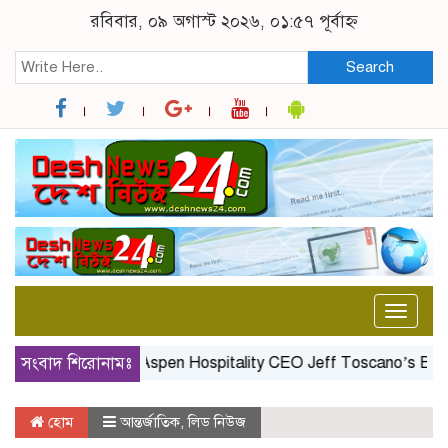
রবিবার, ০৯ অগাস্ট ২০২৬, ০১:৫৭ পূর্বাহ্ন
Search
Toggle
naviga
সংবাদ শিরোনামঃ
Aspen Hospitality CEO Jeff Toscano’s Birthday
হোম
আন্তর্জাতিক
,
লিড নিউজ