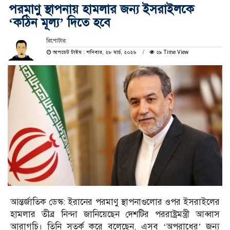
পরমাণু স্থাপনায় হামলার জন্য ইসরাইলকে
‘কঠিন মূল্য’ দিতে হবে
রিপোটার:
আপডেট টাইম : শনিবার, ২৮ মার্চ, ২০২৬
২৯ Time View
আন্তর্জাতিক ডেস্ক: ইরানের পরমাণু স্থাপনাগুলোর ওপর ইসরাইলের
হামলার তীব্র নিন্দা জানিয়েছেন দেশটির পররাষ্ট্রমন্ত্রী আব্বাস
আরাগচি। তিনি সতর্ক করে বলেছেন, এসব ‘অপরাধের’ জন্য