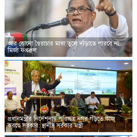
আর কোনো স্বৈরাচার মাথা তুলে দাঁড়াতে পারবে না:
মির্জা ফখরুল
প্রধানমন্ত্রীর নির্দেশনায় পরিচ্ছন্ন নগর গড়তে কাজ
করছে সরকার: স্থানীয় সরকার মন্ত্রী