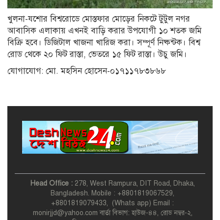
খুলনা-যশোর বিশ্বরোডে মোস্তফার মোড়ের নিকটে টুটুল নগর
মালয়েশিয়া সফরে যাচ্ছেন প্রধানমন্ত্রী
তারেক রহমান
আবাসিক এলাকায় এখনই বাড়ি করার উপযোগী ১০ শতক জমি
বিক্রি হবে। ডিজিটাল খাজনা খারিজ করা। সম্পূর্ণ নিষ্কন্টক। বিশ্ব
রোড থেকে ২০ ফিট রাস্তা, ভেতরে ১৫ ফিট রাস্তা। উচু জমি।
সংরক্ষিত আসনের এমপিদের
যোগাযোগ: মো. মহসিন হোসেন-০১৭১১৭৮৩৮৬৮
মনোনয়নের গল্প
Head Office :
278, West Rampura, DIT Road, Dhaka,
Bangladesh. Mobile : +8801819067529,
+8801819079433, (Whats app) Email :
monirjjd@yahoo.com বার্তা বিভাগ: হাউজ-৪৪, রোড নম্বর-২,