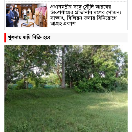
প্রধানমন্ত্রীর সঙ্গে সৌদি আরবের
উচ্চপর্যায়ের প্রতিনিধি দলের সৌজন্য
সাক্ষাৎ, বিলিয়ন ডলার বিনিয়োগে
আগ্রহ প্রকাশ
তারেক রহমানের পক্ষ থেকে বন্যার্তদের
খুলনায় জমি বিক্রি হবে
মাঝে ত্রাণ দিলেন ছাত্রনেতা আল
আমিন বাবলু
জাতীয় ঐক্যের ডাক দিলেন প্রধানমন্ত্রী
জাতিসংঘ সাধারণ পরিষদের সভাপতি
হলো বাংলাদেশ
খামেনির জানাজা ও দাফন: জিলহজ
মাসের শেষভাগ ও মহররমের শুরুতে