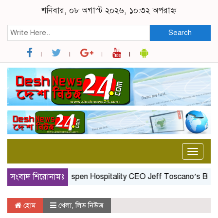
শনিবার, ০৮ অগাস্ট ২০২৬, ১০:৩২ অপরাহ্ন
Search
Toggle
naviga
সংবাদ শিরোনামঃ
Aspen Hospitality CEO Jeff Toscano’s Birthday 
হোম
খেলা
,
লিড নিউজ