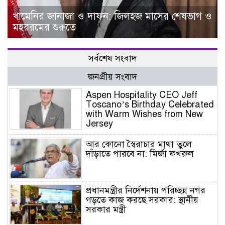
খামেনির জানাজা ও দাফন: জিলহজ মাসের শেষভাগ ও
মহররমের শুরুতে
সর্বশেষ সংবাদ
জনপ্রীয় সংবাদ
Aspen Hospitality CEO Jeff
Toscano’s Birthday Celebrated
with Warm Wishes from New
Jersey
আর কোনো স্বৈরাচার মাথা তুলে
দাঁড়াতে পারবে না: মির্জা ফখরুল
প্রধানমন্ত্রীর নির্দেশনায় পরিচ্ছন্ন নগর
গড়তে কাজ করছে সরকার: স্থানীয়
সরকার মন্ত্রী