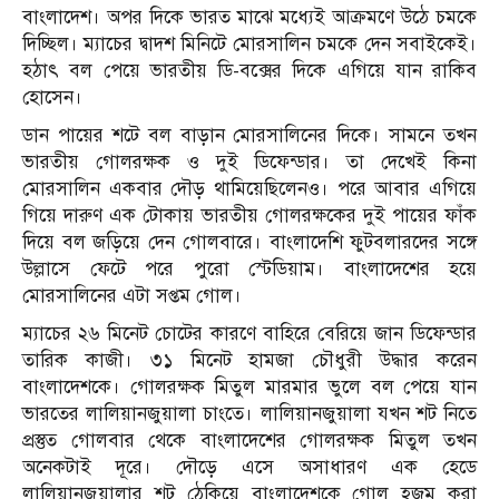
বাংলাদেশ। অপর দিকে ভারত মাঝে মধ্যেই আক্রমণে উঠে চমকে
দিচ্ছিল। ম্যাচের দ্বাদশ মিনিটে মোরসালিন চমকে দেন সবাইকেই।
হঠাৎ বল পেয়ে ভারতীয় ডি-বক্সের দিকে এগিয়ে যান রাকিব
হোসেন।
ডান পায়ের শটে বল বাড়ান মোরসালিনের দিকে। সামনে তখন
ভারতীয় গোলরক্ষক ও দুই ডিফেন্ডার। তা দেখেই কিনা
মোরসালিন একবার দৌড় থামিয়েছিলেনও। পরে আবার এগিয়ে
গিয়ে দারুণ এক টোকায় ভারতীয় গোলরক্ষকের দুই পায়ের ফাঁক
দিয়ে বল জড়িয়ে দেন গোলবারে। বাংলাদেশি ফুটবলারদের সঙ্গে
উল্লাসে ফেটে পরে পুরো স্টেডিয়াম। বাংলাদেশের হয়ে
মোরসালিনের এটা সপ্তম গোল।
ম্যাচের ২৬ মিনেট চোটের কারণে বাহিরে বেরিয়ে জান ডিফেন্ডার
তারিক কাজী। ৩১ মিনেট হামজা চৌধুরী উদ্ধার করেন
বাংলাদেশকে। গোলরক্ষক মিতুল মারমার ভুলে বল পেয়ে যান
ভারতের লালিয়ানজুয়ালা চাংতে। লালিয়ানজুয়ালা যখন শট নিতে
প্রস্তুত গোলবার থেকে বাংলাদেশের গোলরক্ষক মিতুল তখন
অনেকটাই দূরে। দৌড়ে এসে অসাধারণ এক হেডে
লালিয়ানজুয়ালার শট ঠেকিয়ে বাংলাদেশকে গোল হজম করা