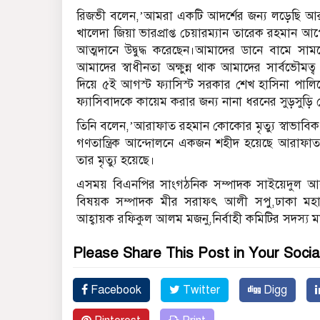
রিজভী বলেন,’আমরা একটি আদর্শের জন্য লড়েছি আর 
খালেদা জিয়া ভারপ্রাপ্ত চেয়ারম্যান তারেক রহমান আ
আত্মদানে উদ্বুদ্ধ করেছেন।আমাদের ডানে বামে সা
আমাদের স্বাধীনতা অক্ষুন্ন থাক আমাদের সার্বভৌমত
দিয়ে ৫ই আগস্ট ফ্যাসিস্ট সরকার শেখ হাসিনা পালি
ফ্যাসিবাদকে কায়েম করার জন্য নানা ধরনের সুড়সুড়ি দে
তিনি বলেন,’আরাফাত রহমান কোকোর মৃত্যু স্বাভাবিক
গণতান্ত্রিক আন্দোলনে একজন শহীদ হয়েছে আরাফা
তার মৃত্যু হয়েছে।
এসময় বিএনপির সাংগঠনিক সম্পাদক সাইয়েদুল আলম বা
বিষয়ক সম্পাদক মীর সরাফৎ আলী সপু,ঢাকা মহা
আহ্বায়ক রফিকুল আলম মজনু,নির্বাহী কমিটির সদস্য মা
Please Share This Post in Your Socia
Facebook
Twitter
Digg