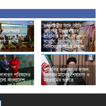
প্রধানমন্ত্রীর সঙ্গে সৌদি
রীর নির্দেশনায়
আরবের উচ্চপর্যায়ের
 নগর গড়তে কাজ
প্রতিনিধি দলের সৌজন্য
র: স্থানীয়
সাক্ষাৎ, বিলিয়ন ডলার
রী
বিনিয়োগে আগ্রহ প্রকাশ
খামেনির জানাজা ও দাফন:
সাধারণ পরিষদের
জিলহজ মাসের শেষভাগ ও
হলো বাংলাদেশ
মহররমের শুরুতে