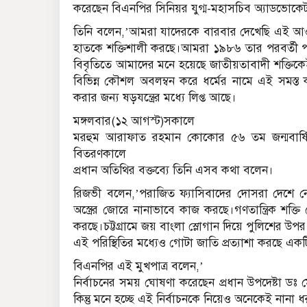
করেছেন বিএনপির সিনিয়র যুগ্ম-মহাসচিব অ্যাডভোকে
তিনি বলেন,’আমরা যাদেরকে বারবার দেখেছি এই আওয়া
হাতকে শক্তিশালী করছে।আমরা ১৯৮৬ তার পরবর্তী পর
বিবৃতিতে আমাদের মনে হয়েছে জাতীয়তাবাদী শক্তিকেই
বিভিন্ন কৌশল অবলম্বন করে ধর্মের নামে এই সমস্ত 
করার জন্য ষড়যন্ত্রের মধ্যে লিপ্ত আছে।
মঙ্গলবার(১২ আগস্ট)সকালে
মরহুম আরাফাত রহমান কোকোর ৫৬ তম জন্মবার্ষিকী
বিতরণকালে
প্রধান অতিথির বক্তব্যে তিনি এসব কথা বলেন।
রিজভী বলেন,’পরাজিত ফ্যাসিবাদের দোসরা দেশে নে
অস্ত্রের জোরে নানাভাবে কাজ করছে।গণতান্ত্রিক শক্তি
করছে।চট্টগ্রামে জয় বাংলা স্লোগান দিয়ে পুলিশের উপ
এই পরিস্থিতির মধ্যেও গোটা জাতি প্রত্যাশা করছে একটি 
বিএনপির এই মুখপাত্র বলেন,’
নির্বাচনের সময় ঘোষণা করেছেন প্রধান উপদেষ্টা ডঃ
কিন্তু মনে হচ্ছে এই নির্বাচনকে নিয়েও অনেকেই নানা ধর