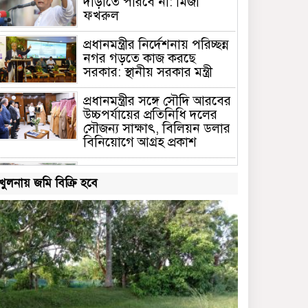
দাঁড়াতে পারবে না: মির্জা
ফখরুল
প্রধানমন্ত্রীর নির্দেশনায় পরিচ্ছন্ন
নগর গড়তে কাজ করছে
সরকার: স্থানীয় সরকার মন্ত্রী
প্রধানমন্ত্রীর সঙ্গে সৌদি আরবের
উচ্চপর্যায়ের প্রতিনিধি দলের
সৌজন্য সাক্ষাৎ, বিলিয়ন ডলার
বিনিয়োগে আগ্রহ প্রকাশ
তারেক রহমানের পক্ষ থেকে
খুলনায় জমি বিক্রি হবে
বন্যার্তদের মাঝে ত্রাণ দিলেন
ছাত্রনেতা আল আমিন বাবলু
জাতীয় ঐক্যের ডাক দিলেন
প্রধানমন্ত্রী
জাতিসংঘ সাধারণ পরিষদের
সভাপতি হলো বাংলাদেশ