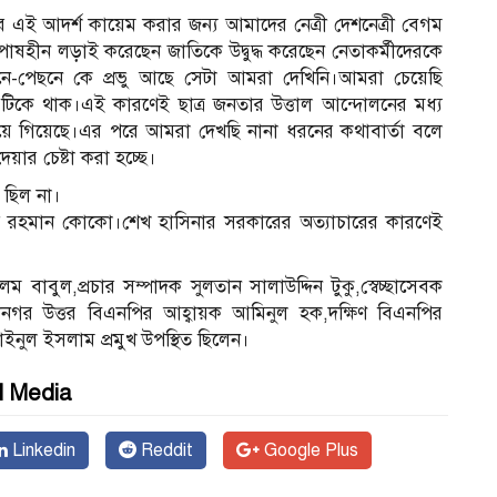
এই আদর্শ কায়েম করার জন্য আমাদের নেত্রী দেশনেত্রী বেগম
পোষহীন লড়াই করেছেন জাতিকে উদ্বুদ্ধ করেছেন নেতাকর্মীদেরকে
মনে-পেছনে কে প্রভু আছে সেটা আমরা দেখিনি।আমরা চেয়েছি
্ব টিকে থাক।এই কারণেই ছাত্র জনতার উত্তাল আন্দোলনের মধ্য
য়ে গিয়েছে।এর পরে আমরা দেখছি নানা ধরনের কথাবার্তা বলে
য়ার চেষ্টা করা হচ্ছে।
 ছিল না।
ত রহমান কোকো।শেখ হাসিনার সরকারের অত্যাচারের কারণেই
বুল,প্রচার সম্পাদক সুলতান সালাউদ্দিন টুকু,স্বেচ্ছাসেবক
নগর উত্তর বিএনপির আহ্বায়ক আমিনুল হক,দক্ষিণ বিএনপির
ইনুল ইসলাম প্রমুখ উপস্থিত ছিলেন।
l Media
Linkedin
Reddit
Google Plus