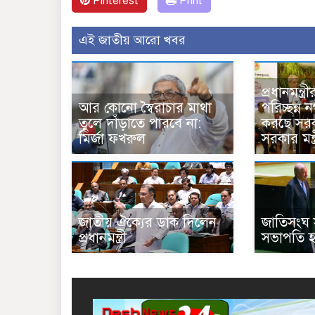
Pinterest
Print
এই জাতীয় আরো খবর
প্রধানমন্ত্
আর কোনো স্বৈরাচার মাথা
পরিচ্ছন্ন
তুলে দাঁড়াতে পারবে না:
করছে সরকা
মির্জা ফখরুল
সরকার মন্ত্
জাতীয় ঐক্যের ডাক দিলেন
জাতিসংঘ 
প্রধানমন্ত্রী
সভাপতি 