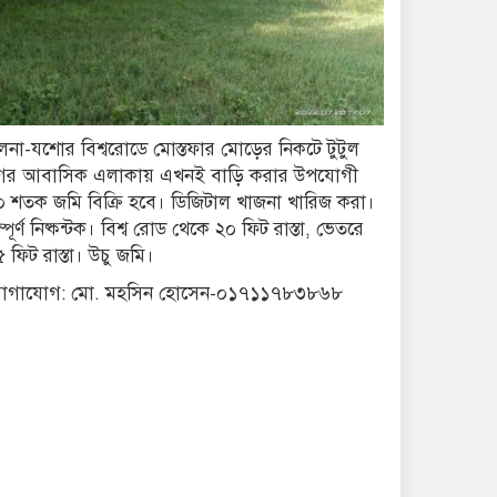
খামেনির জানাজা ও দাফন:
জিলহজ মাসের শেষভাগ ও
মহররমের শুরুতে
মালয়েশিয়া সফরে যাচ্ছেন
ুলনা-যশোর বিশ্বরোডে মোস্তফার মোড়ের নিকটে টুটুল
প্রধানমন্ত্রী তারেক রহমান
গর আবাসিক এলাকায় এখনই বাড়ি করার উপযোগী
০ শতক জমি বিক্রি হবে। ডিজিটাল খাজনা খারিজ করা।
সংরক্ষিত আসনের এমপিদের
্পূর্ণ নিষ্কন্টক। বিশ্ব রোড থেকে ২০ ফিট রাস্তা, ভেতরে
মনোনয়নের গল্প
 ফিট রাস্তা। উচু জমি।
োগাযোগ: মো. মহসিন হোসেন-০১৭১১৭৮৩৮৬৮