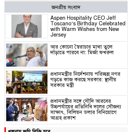
জনপ্রীয় সংবাদ
Aspen Hospitality CEO Jeff
Toscano’s Birthday Celebrated
with Warm Wishes from New
Jersey
আর কোনো স্বৈরাচার মাথা তুলে
দাঁড়াতে পারবে না: মির্জা ফখরুল
প্রধানমন্ত্রীর নির্দেশনায় পরিচ্ছন্ন নগর
গড়তে কাজ করছে সরকার: স্থানীয়
সরকার মন্ত্রী
প্রধানমন্ত্রীর সঙ্গে সৌদি আরবের
উচ্চপর্যায়ের প্রতিনিধি দলের সৌজন্য
সাক্ষাৎ, বিলিয়ন ডলার বিনিয়োগে
আগ্রহ প্রকাশ
তারেক রহমানের পক্ষ থেকে বন্যার্তদের
খুলনায় জমি বিক্রি হবে