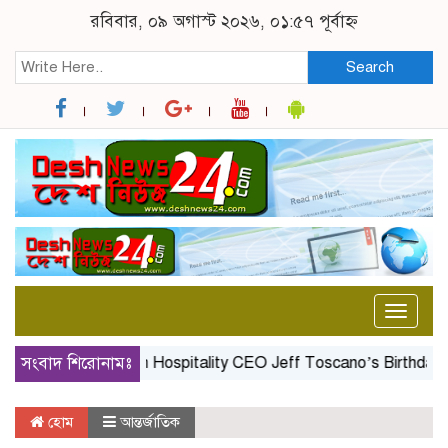
রবিবার, ০৯ অগাস্ট ২০২৬, ০১:৫৭ পূর্বাহ্ন
Search
Toggle
naviga
সংবাদ শিরোনামঃ
Aspen Hospitality CEO Jeff Toscano’s Birthday Cel
হোম
আন্তর্জাতিক