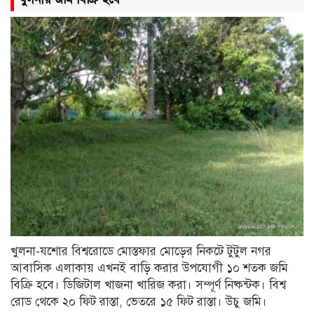
মাঝে ত্রাণ দিলেন ছাত্রনেতা আল
আমিন বাবলু
জাতীয় ঐক্যের ডাক দিলেন প্রধানমন্ত্রী
জাতিসংঘ সাধারণ পরিষদের সভাপতি
হলো বাংলাদেশ
খামেনির জানাজা ও দাফন: জিলহজ
মাসের শেষভাগ ও মহররমের শুরুতে
খুলনা-যশোর বিশ্বরোডে মোস্তফার মোড়ের নিকটে টুটুল নগর
মালয়েশিয়া সফরে যাচ্ছেন প্রধানমন্ত্রী
তারেক রহমান
আবাসিক এলাকায় এখনই বাড়ি করার উপযোগী ১০ শতক জমি
বিক্রি হবে। ডিজিটাল খাজনা খারিজ করা। সম্পূর্ণ নিষ্কন্টক। বিশ্ব
রোড থেকে ২০ ফিট রাস্তা, ভেতরে ১৫ ফিট রাস্তা। উচু জমি।