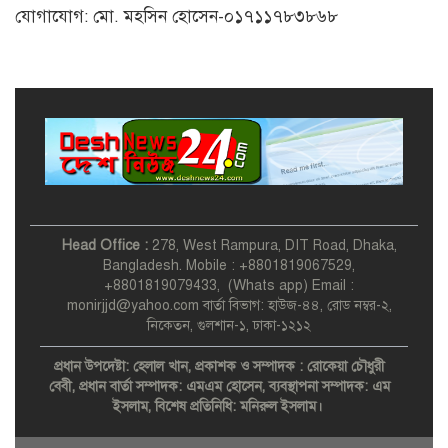
সংরক্ষিত আসনের এমপিদের
যোগাযোগ: মো. মহসিন হোসেন-০১৭১১৭৮৩৮৬৮
মনোনয়নের গল্প
Head Office :
278, West Rampura, DIT Road, Dhaka,
Bangladesh. Mobile : +8801819067529,
+8801819079433, (Whats app) Email :
monirjjd@yahoo.com বার্তা বিভাগ: হাউজ-৪৪, রোড নম্বর-২,
নিকেতন, গুলশান-১, ঢাকা-১২১২
প্রধান উপদেষ্টা: হেলাল খান,
প্রকাশক ও সম্পাদক : রোকেয়া চৌধুরী
বেবী,
প্রধান বার্তা সম্পাদক: এমএম হোসেন,
ব্যবস্থাপনা সম্পাদক: এম
ইসলাম,
বিশেষ প্রতিনিধি: মনিরুল ইসলাম।