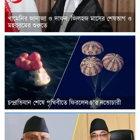
খামেনির জানাজা ও দাফন: জিলহজ মাসের শেষভাগ ও
মহররমের শুরুতে
চন্দ্রাভিযান শেষে পৃথিবীতে ফিরলেন চার নভোচারী