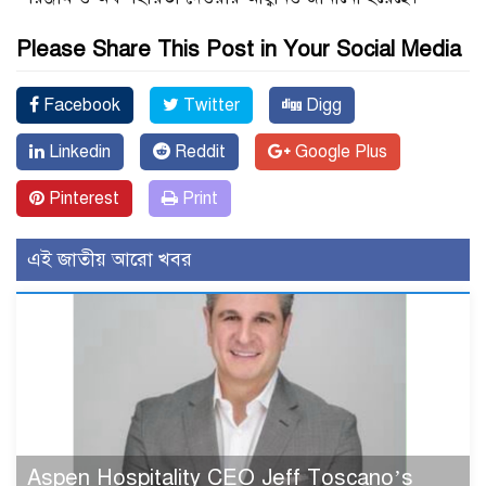
Please Share This Post in Your Social Media
Facebook
Twitter
Digg
Linkedin
Reddit
Google Plus
Pinterest
Print
এই জাতীয় আরো খবর
Aspen Hospitality CEO Jeff Toscano’s