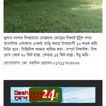
খামেনির জানাজা ও দাফন: জিলহজ
মাসের শেষভাগ ও মহররমের শুরুতে
খুলনা-যশোর বিশ্বরোডে মোস্তফার মোড়ের নিকটে টুটুল নগর
মালয়েশিয়া সফরে যাচ্ছেন প্রধানমন্ত্রী
তারেক রহমান
আবাসিক এলাকায় এখনই বাড়ি করার উপযোগী ১০ শতক জমি
বিক্রি হবে। ডিজিটাল খাজনা খারিজ করা। সম্পূর্ণ নিষ্কন্টক। বিশ্ব
রোড থেকে ২০ ফিট রাস্তা, ভেতরে ১৫ ফিট রাস্তা। উচু জমি।
সংরক্ষিত আসনের এমপিদের
যোগাযোগ: মো. মহসিন হোসেন-০১৭১১৭৮৩৮৬৮
মনোনয়নের গল্প