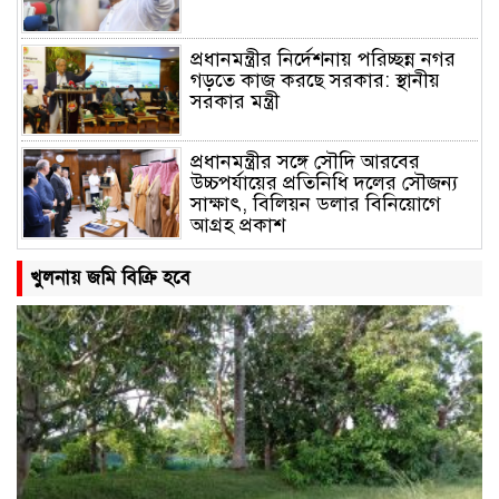
প্রধানমন্ত্রীর নির্দেশনায় পরিচ্ছন্ন নগর
গড়তে কাজ করছে সরকার: স্থানীয়
সরকার মন্ত্রী
প্রধানমন্ত্রীর সঙ্গে সৌদি আরবের
উচ্চপর্যায়ের প্রতিনিধি দলের সৌজন্য
সাক্ষাৎ, বিলিয়ন ডলার বিনিয়োগে
আগ্রহ প্রকাশ
তারেক রহমানের পক্ষ থেকে বন্যার্তদের
খুলনায় জমি বিক্রি হবে
মাঝে ত্রাণ দিলেন ছাত্রনেতা আল
আমিন বাবলু
জাতীয় ঐক্যের ডাক দিলেন প্রধানমন্ত্রী
জাতিসংঘ সাধারণ পরিষদের সভাপতি
হলো বাংলাদেশ