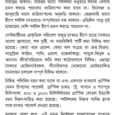
নিয়ন্ত্রিত থাকবে। নভেম্বর মাসে পর্যটকরা শুধুমাত্র দিনের বেলায়
ভ্রমণ করতে পারবেন, রাত্রিযাপন করা যাবে না। ডিসেম্বর ও
জানুয়ারি মাসে রাত্রিযাপনের অনুমতি থাকবে। ফেব্রুয়ারি মাসে
দ্বীপে পর্যটক যাতায়াত সম্পূর্ণভাবে বন্ধ থাকবে। প্রতিদিন গড়ে দুই
হাজারের বেশি পর্যটক দ্বীপে ভ্রমণ করতে পারবেন না।
সেন্টমার্টিনের প্রাকৃতিক পরিবেশ অক্ষুণ্ণ রাখতে দ্বীপে রাতে সৈকতে
আলো জ্বালানো, শব্দ সৃষ্টি, বা বারবিকিউ পার্টি করা নিষিদ্ধ করা
হয়েছে। কেয়া বনে প্রবেশ, কেয়া ফল সংগ্রহ বা ক্রয়-বিক্রয়,
সামুদ্রিক কাছিম, পাখি, প্রবাল, রাজকাঁকড়া, শামুক-ঝিনুক ও
অন্যান্য জীববৈচিত্র্যের ক্ষতি করা কঠোরভাবে নিষিদ্ধ। এছাড়া
সৈকতে মোটরসাইকেল, সীবাইকসহ যেকোনো মোটরচালিত
যানবাহন চলাচল সম্পূর্ণ নিষিদ্ধ থাকবে।
নিষিদ্ধ পলিথিন বহন করা যাবে না এবং একবার ব্যবহার্য প্লাস্টিক
যেমন চিপসের প্যাকেট, প্লাস্টিক চামচ, স্ট্র, সাবান ও শ্যাম্পুর
মিনিপ্যাক, ৫০০ ও ১০০০ মিলিলিটারের প্লাস্টিক বোতল ইত্যাদি
বহন নিরুৎসাহিত করা হয়েছে। পর্যটকদের নিজস্ব পানির ফ্লাস্ক
সঙ্গে রাখার পরামর্শ দেওয়া হয়েছে।
সরকার আশা করে, এই নতুন নির্দেশনা বাস্তবায়নের মাধ্যমে